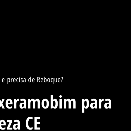
e precisa de Reboque?
xeramobim para
eza CE